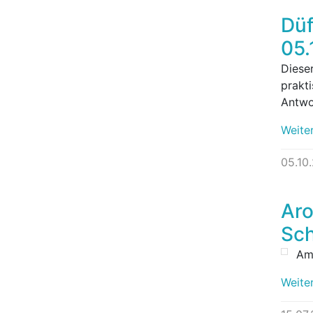
Düf
05.
Dieser
prakt
Antwo
Weite
05.10
Ar
Sch
Am 
Weite