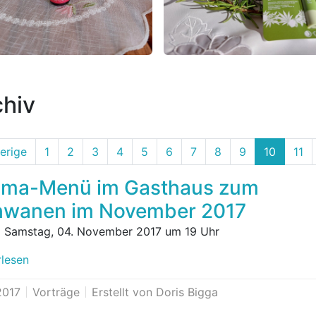
chiv
erige
1
2
3
4
5
6
7
8
9
10
11
oma-Menü im Gasthaus zum
hwanen im November 2017
 Samstag, 04. November 2017 um 19 Uhr
rlesen
2017
Vorträge
Erstellt von Doris Bigga