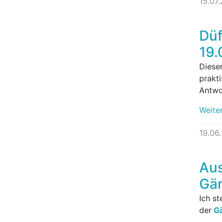
15.07
Düf
19.
Dieser
prakt
Antwo
Weite
19.06
Aus
Gär
Ich s
der
Gä