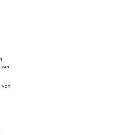
d
assen
h von