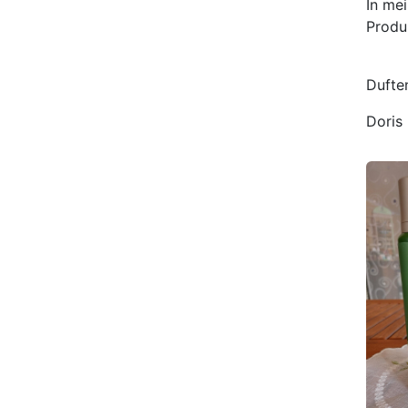
In me
Produ
Dufte
Doris