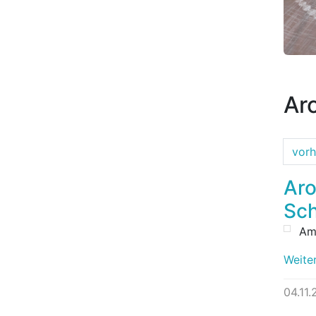
Ar
vorh
Ar
Sc
Am
Weite
04.11.