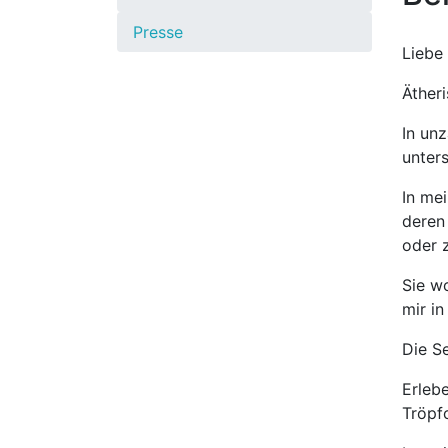
Presse
Liebe
Ätheri
In un
unter
In me
deren 
oder 
Sie w
mir in
Die S
Erleb
Tröpf