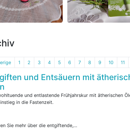
chiv
erige
1
2
3
4
5
6
7
8
9
10
11
giften und Entsäuern mit ätheris
en
wohltuende und entlastende Frühjahrskur mit ätherischen Öl
nstieg in die Fastenzeit.
ren Sie mehr über die entgiftende,…