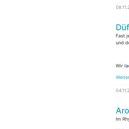
08.11
Düf
Fast 
und d
Wir l
Weite
04.11.
Ar
Im Rh