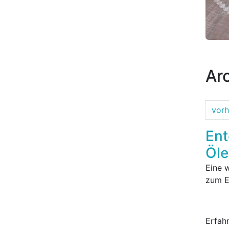
Ar
vorh
Ent
Öl
Eine 
zum Ei
Erfah