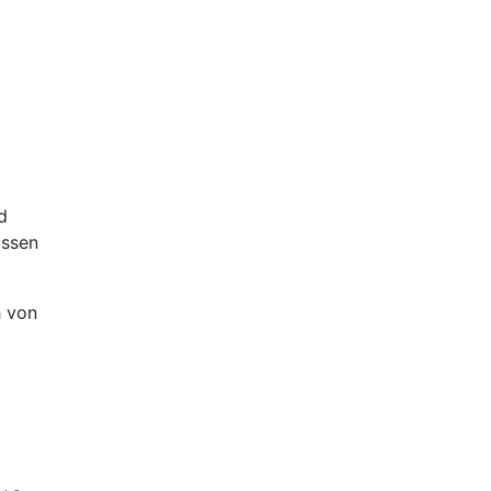
d
assen
h von