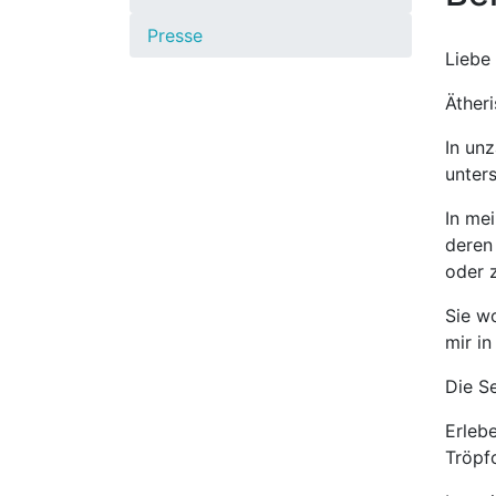
Presse
Liebe
Ätheri
In un
unter
In me
deren 
oder 
Sie w
mir in
Die S
Erleb
Tröpf