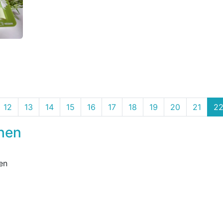
12
13
14
15
16
17
18
19
20
21
2
chen
en