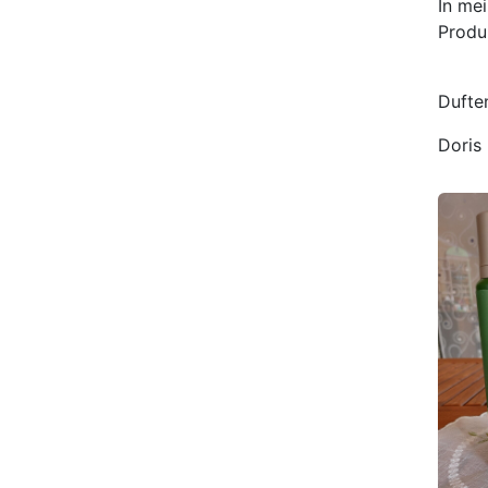
In me
Produ
Dufte
Doris