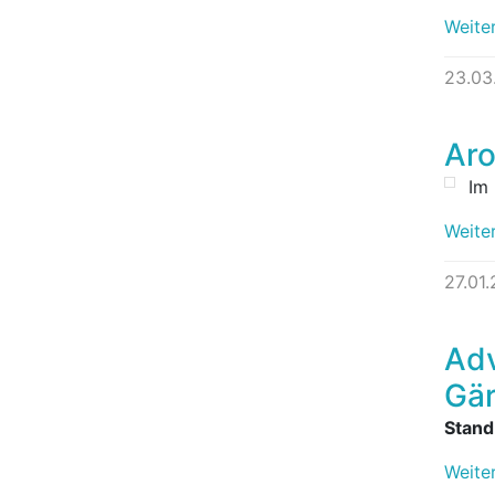
Weite
23.03
Ar
Im
Weite
27.01.
Adv
Gär
Stand
Weite