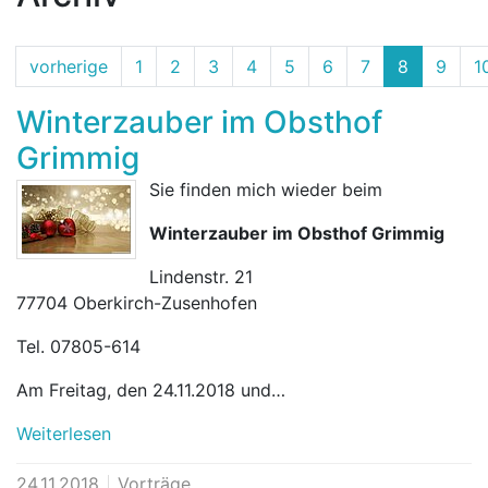
vorherige
1
2
3
4
5
6
7
8
9
1
Winterzauber im Obsthof
Grimmig
Sie finden mich wieder beim
Winterzauber im Obsthof Grimmig
Lindenstr. 21
77704 Oberkirch-Zusenhofen
Tel. 07805-614
Am Freitag, den 24.11.2018 und…
Weiterlesen
24.11.2018
Vorträge