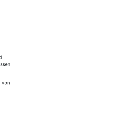
d
assen
h von