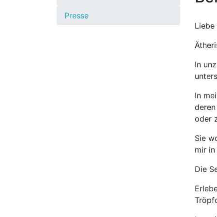
Presse
Liebe
Ätheri
In un
unter
In me
deren 
oder 
Sie w
mir in
Die S
Erleb
Tröpf