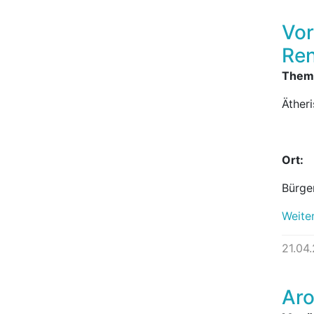
Vor
Re
Them
Äther
Ort:
Bürge
Weite
21.04
Aro