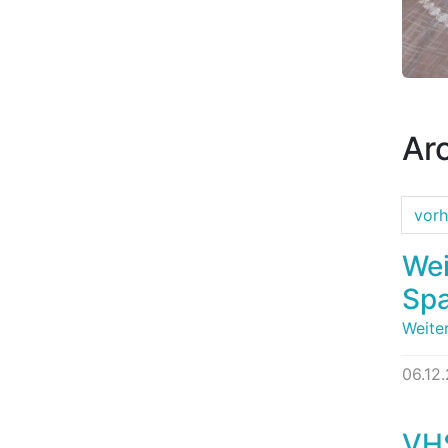
Ar
vorh
Wei
Spa
Weite
06.12
VHS