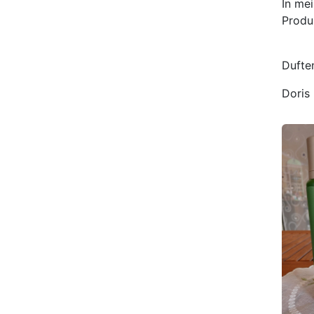
In me
Produ
Dufte
Doris