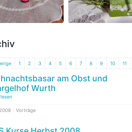
chiv
erige
1
2
3
4
5
6
7
8
9
10
11
hnachtsbasar am Obst und
rgelhof Wurth
rlesen
.2008
Vorträge
 Kurse Herbst 2008